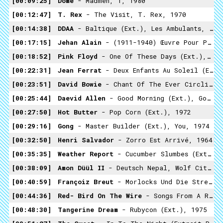
00:09:25
Dome
- Madmen, 1, 1980
00:12:47
T. Rex
- The Visit, T. Rex, 1970
00:14:38
DDAA
- Baltique (ext.), Les Ambulants, 1984
00:17:15
Jehan Alain
- (1911-1940) Œuvre Pour Piano
00:18:52
Pink Floyd
- One Of These Days (ext.), Meddle, 1971
00:22:31
Jean Ferrat
- Deux Enfants Au Soleil (ext.), 1967
00:23:51
David Bowie
- Chant Of The Ever Circling Skeletal Family, Diamond Dogs, 1974
00:25:44
Daevid Allen
- Good Morning (ext.), Good Morning, 1976
00:27:50
Hot Butter
- Pop Corn (ext.), 1972
00:29:16
Gong
- Master Builder (ext.), You, 1974
00:32:50
Henri Salvador
- Zorro Est Arrivé, 1964
00:35:35
Weather Report
- Cucumber Slumbes (ext.), Mysterious Traveller, 1974
00:38:09
Amon Düül II
- Deutsch Nepal, Wolf City, 1972
00:40:59
Françoiz Breut
- Morlocks Und Die Streunerin, Zoo, 2016
00:44:36
Red- Bird On The Wire
- Songs From A Room, 2001
00:48:30
Tangerine Dream
- Rubycon (ext.), 1975