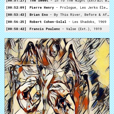
00:51:27
The Sweet
- In To The Night (extrait Bien Choisi), Sweet Fanny Adams, 1974
00:52:09
Pierre Henry
- Prologue, Les Jerks Électroniques De La Messe Pour Le Temps Présent Et Musiques Concrètes De Pierre Henry Pour Maurice Béjart, 1968
00:53:43
Brian Eno
- By This River, Before & After Science, 1977
00:56:25
Robert Cohen-Solal
- Les Shadoks, 1969
00:58:42
Francis Poulenc
- Valse (ext.), 1919