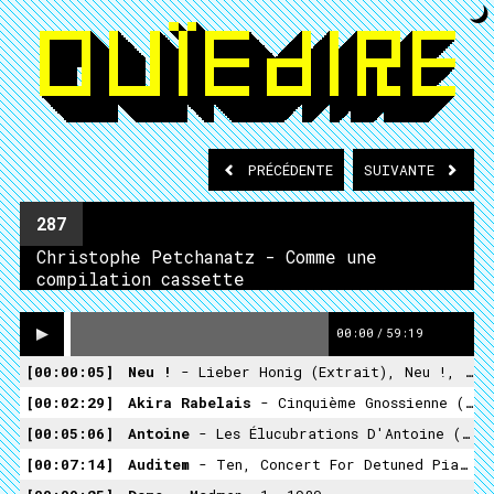
PRÉCÉDENTE
SUIVANTE
287
Christophe Petchanatz - Comme une
compilation cassette
00:00
/
59:19
00:00:05
Neu !
- Lieber Honig (extrait), Neu !, 1972
00:02:29
Akira Rabelais
- Cinquième Gnossienne (extrait), Eisoptrophobia, 2001
00:05:06
Antoine
- Les Élucubrations D'Antoine (extrait), Antoine, 1966
00:07:14
Auditem
- Ten, Concert For Detuned Piano, 2003