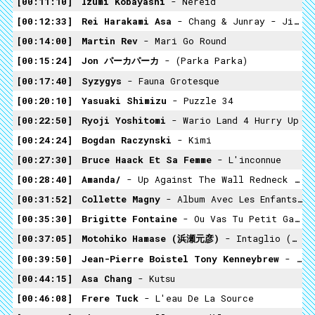
00:11:10
Izumi Kobayashi
- Nereid
00:12:33
Rei Harakami Asa
- Chang & Junray - Jippun
00:14:00
Martin Rev
- Mari Go Round
00:15:24
Jon パーカパーカ
- (Parka Parka)
00:17:40
Syzygys
- Fauna Grotesque
00:20:10
Yasuaki Shimizu
- Puzzle 34
00:22:50
Ryoji Yoshitomi
- Wario Land 4 Hurry Up
00:24:24
Bogdan Raczynski
- Kimi
00:27:30
Bruce Haack Et Sa Femme
- L'inconnue
00:28:40
Amanda/
- Up Against The Wall Redneck Mama
00:31:52
Collette Magny
- Album Avec Les Enfants Extrait
00:35:30
Brigitte Fontaine
- Ou Vas Tu Petit Garçon ?
00:37:05
Motohiko Hamase (浜瀬元彦)
- Intaglio (インタリヨ) (1986)
00:39:50
Jean-Pierre Boistel Tony Kenneybrew
- Dans Le Secret & Clepsydre
00:44:15
Asa Chang
- Kutsu
00:46:08
Frere Tuck
- L'eau De La Source