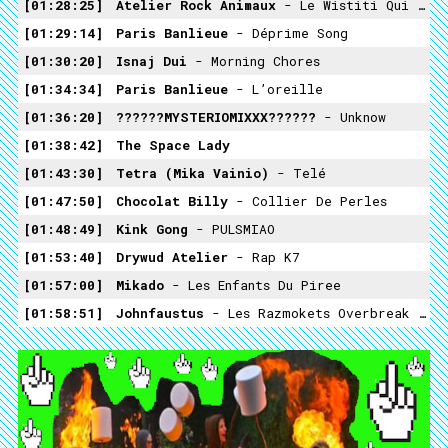
01:28:25
Atelier Rock Animaux
- Le Wistiti Qui Pisse
01:29:14
Paris Banlieue
- Déprime Song
01:30:20
Isnaj Dui
- Morning Chores
01:34:34
Paris Banlieue
- L’oreille
01:36:20
??????MYSTERIOMIXXX??????
- Unknow
01:38:42
The Space Lady
01:43:30
Tetra (Mika Vainio)
- Telé
01:47:50
Chocolat Billy
- Collier De Perles
01:48:49
Kink Gong
- PULSMIAO
01:53:40
Drywud Atelier
- Rap K7
01:57:00
Mikado
- Les Enfants Du Piree
01:58:51
Johnfaustus
- Les Razmokets Overbreak RMX