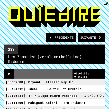
PRÉCÉDENTE
SUIVANTE
283
Les Zonardes (zerolexe+helloise) -
Kidcore
00:00:00
/
01:59:36
00:02:08
Drywud
- Atelier Rap K7
00:04:12
Ideal
- J La Vie Est Brutale
00:06:41
TP / Suppa Micro Pamchopp
- スッパマイクロパンチョップ
00:11:00
Makigami Koichi
- Tsukuzukushi