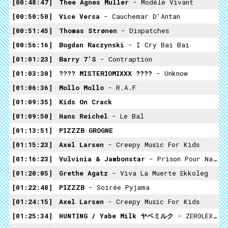
00:48:47
Thee Agnes Muller
- Modèle Vivant
00:50:50
Vice Versa
- Cauchemar D'Antan
00:51:45
Thomas Strønen
- Dispatches
00:56:16
Bogdan Raczynski
- I Cry Bai Bai
01:01:23
Barry 7's
- Contraption
01:03:30
???? MISTERIOMIXXX ????
- Unknow
01:06:36
Mollo Mollo
- R.A.F
01:09:35
Kids On Crack
01:09:50
Hans Reichel
- Le Bal
01:13:51
PIZZZB GROGNE
01:15:23
Axel Larsen
- Creepy Music For Kids
01:16:23
Vulvinia & Jambonstar
- Prison Pour Nains (L'enfant Sauvage)
01:20:05
Grethe Agatz
- Viva La Muerte Ekkoleg
01:22:48
PIZZZB
- Soirée Pyjama
01:24:15
Axel Larsen
- Creepy Music For Kids
01:25:34
HUNTING / Yabe Milk ヤベミルク
- ZEROLEXE REMIX DEMISSION