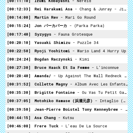
00:11:10
Izumi Kobayashi
- Nereid
00:12:33
Rei Harakami Asa
- Chang & Junray - Jippun
00:14:00
Martin Rev
- Mari Go Round
00:15:24
Jon パーカパーカ
- (Parka Parka)
00:17:40
Syzygys
- Fauna Grotesque
00:20:10
Yasuaki Shimizu
- Puzzle 34
00:22:50
Ryoji Yoshitomi
- Wario Land 4 Hurry Up
00:24:24
Bogdan Raczynski
- Kimi
00:27:30
Bruce Haack Et Sa Femme
- L'inconnue
00:28:40
Amanda/
- Up Against The Wall Redneck Mama
00:31:52
Collette Magny
- Album Avec Les Enfants Extrait
00:35:30
Brigitte Fontaine
- Ou Vas Tu Petit Garçon ?
00:37:05
Motohiko Hamase (浜瀬元彦)
- Intaglio (インタリヨ) (1986)
00:39:50
Jean-Pierre Boistel Tony Kenneybrew
- Dans Le Secret & Clepsydre
00:44:15
Asa Chang
- Kutsu
00:46:08
Frere Tuck
- L'eau De La Source