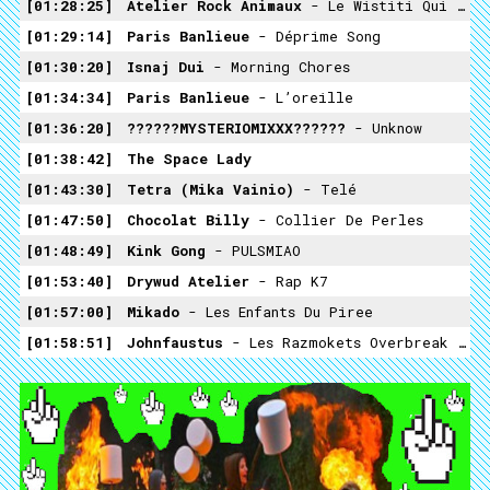
01:28:25
Atelier Rock Animaux
- Le Wistiti Qui Pisse
01:29:14
Paris Banlieue
- Déprime Song
01:30:20
Isnaj Dui
- Morning Chores
01:34:34
Paris Banlieue
- L’oreille
01:36:20
??????MYSTERIOMIXXX??????
- Unknow
01:38:42
The Space Lady
01:43:30
Tetra (Mika Vainio)
- Telé
01:47:50
Chocolat Billy
- Collier De Perles
01:48:49
Kink Gong
- PULSMIAO
01:53:40
Drywud Atelier
- Rap K7
01:57:00
Mikado
- Les Enfants Du Piree
01:58:51
Johnfaustus
- Les Razmokets Overbreak RMX