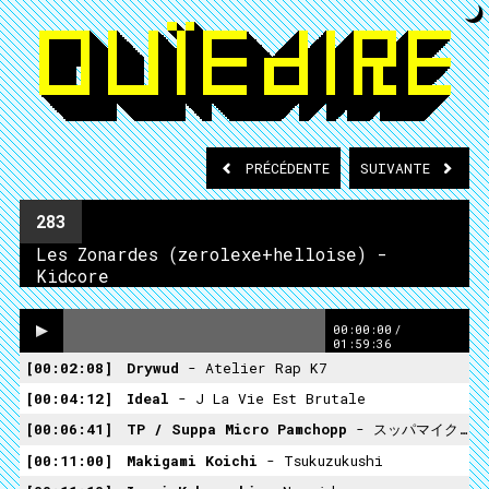
PRÉCÉDENTE
SUIVANTE
283
Les Zonardes (zerolexe+helloise) -
Kidcore
00:00:00
/
01:59:36
00:02:08
Drywud
- Atelier Rap K7
00:04:12
Ideal
- J La Vie Est Brutale
00:06:41
TP / Suppa Micro Pamchopp
- スッパマイクロパンチョップ
00:11:00
Makigami Koichi
- Tsukuzukushi