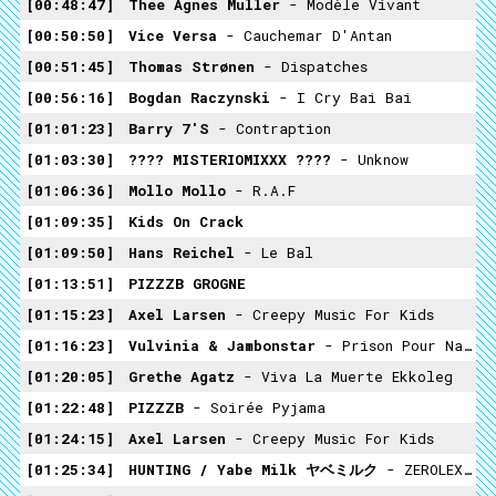
00:48:47
Thee Agnes Muller
- Modèle Vivant
00:50:50
Vice Versa
- Cauchemar D'Antan
00:51:45
Thomas Strønen
- Dispatches
00:56:16
Bogdan Raczynski
- I Cry Bai Bai
01:01:23
Barry 7's
- Contraption
01:03:30
???? MISTERIOMIXXX ????
- Unknow
01:06:36
Mollo Mollo
- R.A.F
01:09:35
Kids On Crack
01:09:50
Hans Reichel
- Le Bal
01:13:51
PIZZZB GROGNE
01:15:23
Axel Larsen
- Creepy Music For Kids
01:16:23
Vulvinia & Jambonstar
- Prison Pour Nains (L'enfant Sauvage)
01:20:05
Grethe Agatz
- Viva La Muerte Ekkoleg
01:22:48
PIZZZB
- Soirée Pyjama
01:24:15
Axel Larsen
- Creepy Music For Kids
01:25:34
HUNTING / Yabe Milk ヤベミルク
- ZEROLEXE REMIX DEMISSION