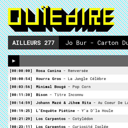
AILLEURS
277
Jo Bur - Carton D
00:00:00
Rosa Canina
- Renversée
00:00:54
Hourra Gros
- La Jungle Célèbre
00:03:56
Minimal Bougé
- Pop Corn
00:11:30
Bison
- Titre Inconnu
00:14:59
Johann Mazé & Jihem Rita
- Au Coeur De L
00:19:25
L'Enquête Piétine
- Y'a D'la Houle
00:21:29
Los Carpentos
- Cotylédon
00:23:11
Los Carpentos
- Curiosité Isolée