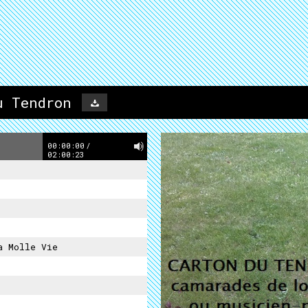
u Tendron
00:00:00
/
02:00:23
a Molle Vie