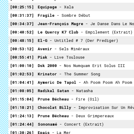
00:25:15
Equipage
- Xala
00:31:37
Fragile
- Sombre Début
00:34:37
Jean-François Magre
- Je Danse Dans Le N
00:40:52
Le Quercy K7 Club
- Empilement (extrait)
00:48:15
El-G
- Untitled # 7 (der Prediger)
00:53:12
Avenir
- Sels Minéraux
00:55:41
Piak
- Live Toulouse
01:00:10
Dsk 2000
- Nos Numquam Erit Solus III
01:02:53
Krinator
- The Summer Song
01:04:41
Aymeric De Tapol
- Ah Poom Poom Ah Poom
01:08:05
Radikal Satan
- Natasha
01:15:04
Prune Bécheau
- Fire (oil)
01:18:21
Chocolat Billy
- Improvisation Sur Un Rê
01:24:13
Prune Bécheau
- Deux Grimpereaux
01:24:44
Sononamé
- Concert (extrait)
01:30:26
Epais
- La Mer