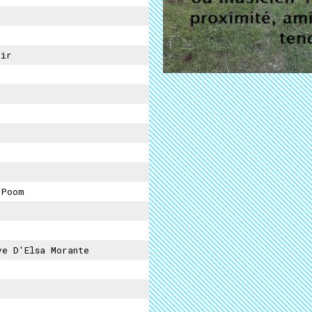
oir
 Poom
ve D'Elsa Morante