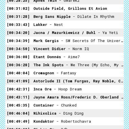
00:28:25
Aphex Twin
- Gwarek2
00:31:02
Outside Field, Grillons Et Avion
00:31:28
Berg Sans Nipple
- Dilate In Rhythm
00:33:43
Lakker
- Nest
00:34:20
Jacna / Mazurkiewicz / Buhl
- Ya Yeti
00:34:39
Mark Gergis
- SW Secrets Of The Universe
00:34:50
Vincent Didier
- Norm IQ
00:36:08
Etant Donnés
- Aime7
00:36:28
The Ink Spots
- We Three (my Echo, My Shadow And Me)
00:40:04
Cromagnon
- Fantasy
00:41:09
Astorlude II (Tom Furgas, Ray Noble, Clouddead, Barry Adamson)
00:42:31
Inca Ore
- Hoop Dream
00:43:11
Jayne Amara Ross/Frederic D. Oberland
- The Sacrifice
00:45:35
Container
- Chunked
00:46:04
Nihixolica
- Ding Ding
00:49:49
Kondaktor
- Robertochavra