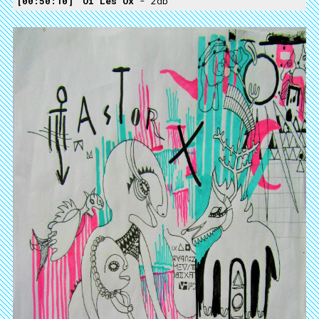
00:50:10
Oï Les Ox
- 2db