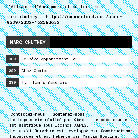
l'Alliance d'Andromède et du terrien ? ...
marc chutney -
https://soundcloud.com/user-
953975332-152563652
MARC CHUTNEY
309
Le Rêve Apparemment Fou
289
Choz Gosier
280
Tam Tam & Samuraïs
Contactez-nous
-
Soutenez-nous
Le logo a été réalisé par
Otro
. - Le code source
est
distribué
sous licence
AGPL3
.
Le projet
Ouïedire
est développé par
Constructions
Incongrues
et est hébergé par
Pastis Hosting
.