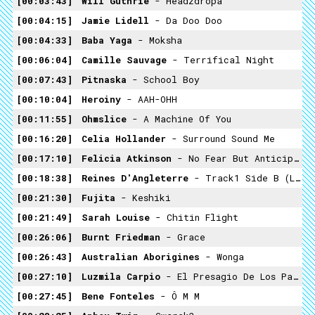
00:03:43
Will Guthrie
- Headzdropa
00:04:15
Jamie Lidell
- Da Doo Doo
00:04:33
Baba Yaga
- Moksha
00:06:04
Camille Sauvage
- Terrifical Night
00:07:43
Pitnaska
- School Boy
00:10:04
Heroiny
- AAH-OHH
00:11:55
Ohmslice
- A Machine Of You
00:16:20
Celia Hollander
- Surround Sound Me
00:17:10
Felicia Atkinson
- No Fear But Anticipation
00:18:38
Reines D'Angleterre
- Track1 Side B (Les Comores)
00:21:30
Fujita
- Keshiki
00:21:49
Sarah Louise
- Chitin Flight
00:26:06
Burnt Friedman
- Grace
00:26:43
Australian Aborigines
- Wonga
00:27:10
Luzmila Carpio
- El Presagio De Los Pajaros
00:27:45
Bene Fonteles
- Ô M M