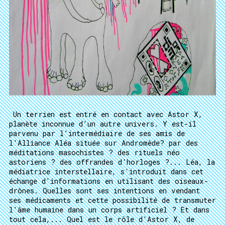
Un terrien est entré en contact avec Astor X,
planète inconnue d'un autre univers. Y est-il
parvenu par l'intermédiaire de ses amis de
l'Alliance Aléa située sur Andromède? par des
méditations masochistes ? des rituels néo
astoriens ? des offrandes d'horloges ?... Léa, la
médiatrice interstellaire, s'introduit dans cet
échange d'informations en utilisant des oiseaux-
drônes. Quelles sont ses intentions en vendant
ses médicaments et cette possibilité de transmuter
l'âme humaine dans un corps artificiel ? Et dans
tout cela,... Quel est le rôle d'Astor X, de