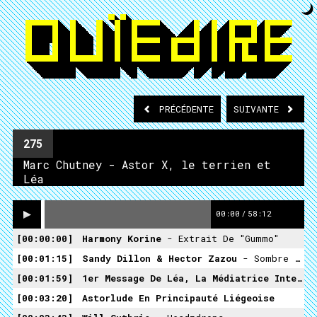
PRÉCÉDENTE
SUIVANTE
275
Marc Chutney - Astor X, le terrien et
Léa
00:00
/
58:12
00:00:00
Harmony Korine
- Extrait De "Gummo"
00:01:15
Sandy Dillon & Hector Zazou
- Sombre (LeSubmarine)
00:01:59
1er Message De Léa, La Médiatrice Interstellaire
00:03:20
Astorlude En Principauté Liégeoise