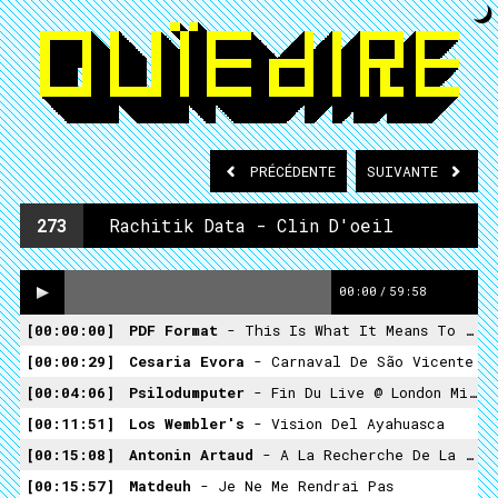
PRÉCÉDENTE
SUIVANTE
273
Rachitik Data - Clin D'oeil
00:00
/
59:58
00:00:00
PDF Format
- This Is What It Means To Feel
00:00:29
Cesaria Evora
- Carnaval De São Vicente
00:04:06
Psilodumputer
- Fin Du Live @ London Microfestival 2001
00:11:51
Los Wembler's
- Vision Del Ayahuasca
00:15:08
Antonin Artaud
- A La Recherche De La Fécalité
00:15:57
Matdeuh
- Je Ne Me Rendrai Pas