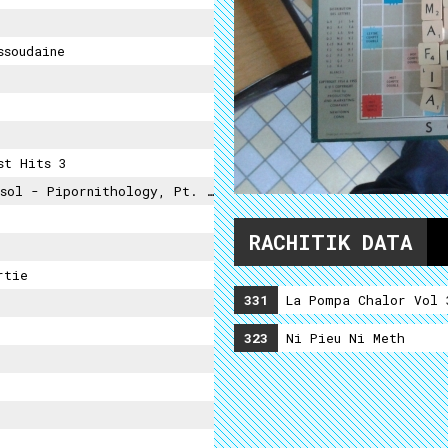
ssoudaine
st Hits 3
ol - Pipornithology, Pt. II
RACHITIK DATA
rtie
331
La Pompa Chalor Vol 
323
Ni Pieu Ni Meth