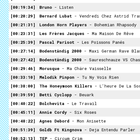
00:19:34
Bruno
- Listen
00:20:29
Bernard Lubat
- Vendredi Chez Astrid Tra
00:21:31
London Horn Players
- Bohemian Rhapsody
00:23:31
Les Frères Jacques
- Ma Maison De Rêve
00:25:39
Pascal Parisot
- Les Poissons Panés
00:27:14
Bodenständig 2000
- Maxi German Rave Bla
00:27:42
Bodenständig 2000
- Saureschnauze VS Chass
00:29:46
Morusque
- Ma Chäre Vaisselle
00:33:10
Melodik Pinpon
- Tu Ny Vois Rien
00:38:00
The Honeymoon Killers
- L'heure De La So
00:39:59
Betti Cyclopp
- Beuark
00:40:22
Bolchevita
- Le Travail
00:45:11
Annie Cordy
- Six Roses
00:48:22
Agnes Debord
- Mon Anisette
00:51:39
Goldb Ft Kingnova
- Deja Entendu Parler
00:52:13
TEP
- Circum Crim