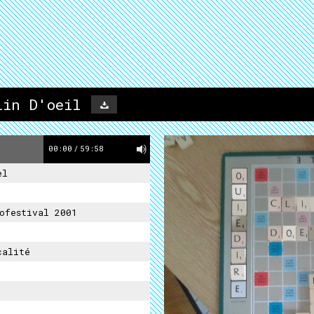
lin D'oeil
00:00
/
59:58
el
ofestival 2001
calité