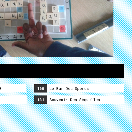
3
160
Le Bar Des Spores
131
Souvenir Des Séquelles