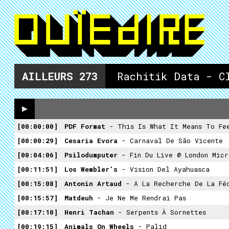
AILLEURS
273
Rachitik Data - C
00:00:00
PDF Format
- This Is What It Means To Fe
00:00:29
Cesaria Evora
- Carnaval De São Vicente
00:04:06
Psilodumputer
- Fin Du Live @ London Micr
00:11:51
Los Wembler's
- Vision Del Ayahuasca
00:15:08
Antonin Artaud
- A La Recherche De La Fé
00:15:57
Matdeuh
- Je Ne Me Rendrai Pas
00:17:10
Henri Tachan
- Serpents À Sornettes
00:19:15
Animals On Wheels
- Palid