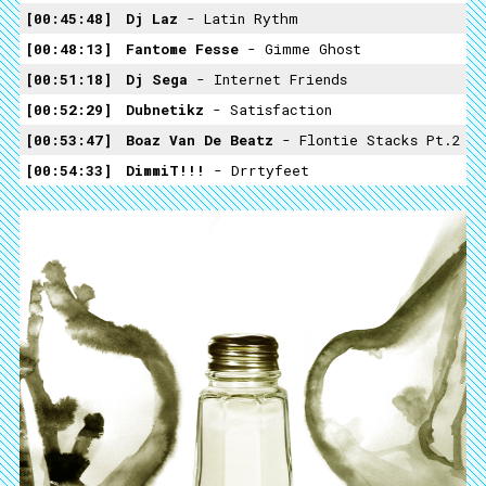
00:45:48
Dj Laz
- Latin Rythm
00:48:13
Fantome Fesse
- Gimme Ghost
00:51:18
Dj Sega
- Internet Friends
00:52:29
Dubnetikz
- Satisfaction
00:53:47
Boaz Van De Beatz
- Flontie Stacks Pt.2
00:54:33
DimmiT!!!
- Drrtyfeet