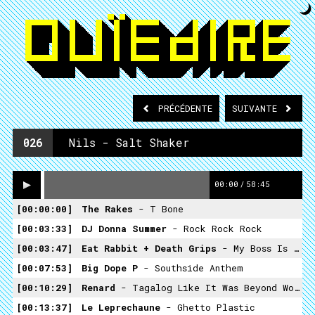
PRÉCÉDENTE
SUIVANTE
026
Nils - Salt Shaker
00:00
/
58:45
00:00:00
The Rakes
- T Bone
00:03:33
DJ Donna Summer
- Rock Rock Rock
00:03:47
Eat Rabbit + Death Grips
- My Boss Is A Secretary Fucker + Culture Shock (nils Gasp Mashup)
00:07:53
Big Dope P
- Southside Anthem
00:10:29
Renard
- Tagalog Like It Was Beyond Worth
00:13:37
Le Leprechaune
- Ghetto Plastic