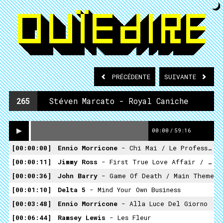
PRÉCÉDENTE
SUIVANTE
265
Stéven Marcato - Royal Caniche
00:00
/
59:16
00:00:00
Ennio Morricone
- Chi Mai / Le Professionnel - Royal Canin
00:00:11
Jimmy Ross
- First True Love Affair / Version Générique
00:00:36
John Barry
- Game Of Death / Main Theme
00:01:10
Delta 5
- Mind Your Own Business
00:03:48
Ennio Morricone
- Alla Luce Del Giorno
00:06:44
Ramsey Lewis
- Les Fleur