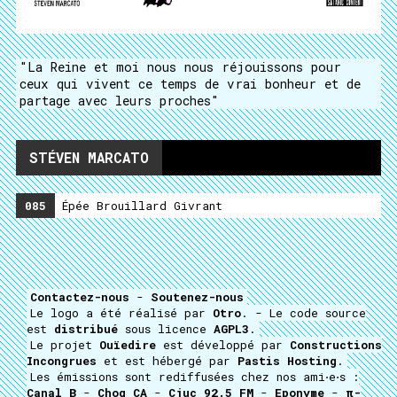
"La Reine et moi nous nous réjouissons pour
ceux qui vivent ce temps de vrai bonheur et de
partage avec leurs proches"
STÉVEN MARCATO
085
Épée Brouillard Givrant
Contactez-nous
-
Soutenez-nous
Le logo a été réalisé par
Otro
. - Le code source
est
distribué
sous licence
AGPL3
.
Le projet
Ouïedire
est développé par
Constructions
Incongrues
et est hébergé par
Pastis Hosting
.
Les émissions sont rediffusées chez nos ami⋅e⋅s :
Canal B
-
Choq CA
-
Cjuc 92.5 FM
-
Eponyme
-
π-