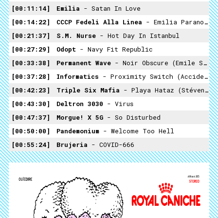
00:11:14
Emilia
- Satan In Love
00:14:22
CCCP Fedeli Alla Linea
- Emilia Paranoica
00:21:37
S.M. Nurse
- Hot Day In Istanbul
00:27:29
Odopt
- Navy Fit Republic
00:33:38
Permanent Wave
- Noir Obscure (Emile Strunz Eurobeat Remix)
00:37:28
Informatics
- Proximity Switch (Accident In Paradise)
00:42:23
Triple Six Mafia
- Playa Hataz (Stéven Marcato Illness Remix)
00:43:30
Deltron 3030
- Virus
00:47:37
Morgue! X 5G
- So Disturbed
00:50:00
Pandemonium
- Welcome Too Hell
00:55:24
Brujeria
- COVID-666