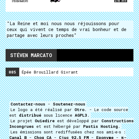
"La Reine et moi nous nous réjouissons pour
ceux qui vivent ce temps de vrai bonheur et de
partage avec leurs proches"
STÉVEN MARCATO
085
Épée Brouillard Givrant
Contactez-nous
-
Soutenez-nous
Le logo a été réalisé par
Otro
. - Le code source
est
distribué
sous licence
AGPL3
.
Le projet
Ouïedire
est développé par
Constructions
Incongrues
et est hébergé par
Pastis Hosting
.
Les émissions sont rediffusées chez nos ami⋅e⋅s :
Canal B
-
Choq CA
-
Cjuc 92.5 FM
-
Eponyme
-
π-