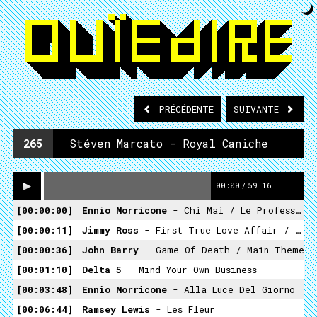
PRÉCÉDENTE
SUIVANTE
265
Stéven Marcato - Royal Caniche
00:00
/
59:16
00:00:00
Ennio Morricone
- Chi Mai / Le Professionnel - Royal Canin
00:00:11
Jimmy Ross
- First True Love Affair / Version Générique
00:00:36
John Barry
- Game Of Death / Main Theme
00:01:10
Delta 5
- Mind Your Own Business
00:03:48
Ennio Morricone
- Alla Luce Del Giorno
00:06:44
Ramsey Lewis
- Les Fleur