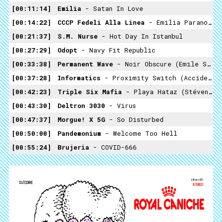
00:11:14
Emilia
- Satan In Love
00:14:22
CCCP Fedeli Alla Linea
- Emilia Paranoica
00:21:37
S.M. Nurse
- Hot Day In Istanbul
00:27:29
Odopt
- Navy Fit Republic
00:33:38
Permanent Wave
- Noir Obscure (Emile Strunz Eurobeat Remix)
00:37:28
Informatics
- Proximity Switch (Accident In Paradise)
00:42:23
Triple Six Mafia
- Playa Hataz (Stéven Marcato Illness Remix)
00:43:30
Deltron 3030
- Virus
00:47:37
Morgue! X 5G
- So Disturbed
00:50:00
Pandemonium
- Welcome Too Hell
00:55:24
Brujeria
- COVID-666