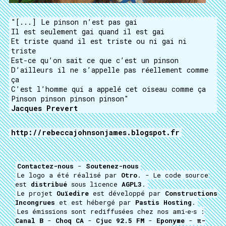
"[...] Le pinson n’est pas gai
Il est seulement gai quand il est gai
Et triste quand il est triste ou ni gai ni
triste
Est-ce qu’on sait ce que c’est un pinson
D’ailleurs il ne s’appelle pas réellement comme
ça
C’est l’homme qui a appelé cet oiseau comme ça
Pinson pinson pinson pinson"
Jacques Prevert
http://rebeccajohnsonjames.blogspot.fr
Contactez-nous
-
Soutenez-nous
Le logo a été réalisé par
Otro
. - Le code source
est
distribué
sous licence
AGPL3
.
Le projet
Ouïedire
est développé par
Constructions
Incongrues
et est hébergé par
Pastis Hosting
.
Les émissions sont rediffusées chez nos ami⋅e⋅s :
Canal B
-
Choq CA
-
Cjuc 92.5 FM
-
Eponyme
-
π-