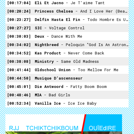
00:17:04
Eli Et Jacno
- Je T'aime Tant
00:20:24
Princess Chelsea
- And I Love Her (Beatles Cover)
00:23:27
Delfín Hasta El Fin
- Todo Hombre Es Un Minero
00:27:27
SIC
- Voltage Control
00:30:03
Deux
- Dance With Me
00:34:02
Nightbreed
- Peloquin "God Is An Astronaut, Oz Is Over The Rainbow And Midian Is Where The Monsters Live"
00:34:52
Kas Product
- Never Come Back
00:38:08
Ministry
- Same Old Madness
00:41:44
Oldschool Union
- Too Mellow For Me
00:44:50
Musique D'ascensseur
00:45:01
Die Antwoord
- Fatty Boom Boom
00:48:46
MIA
- Bad Girls
00:52:34
Vanilla Ice
- Ice Ice Baby