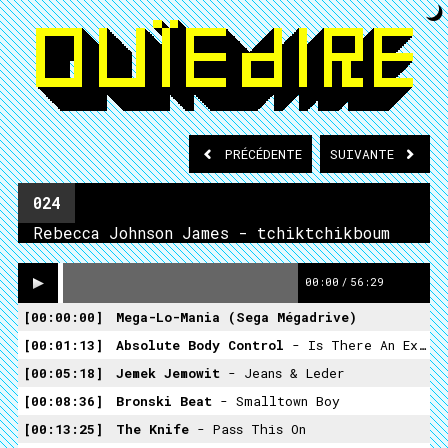
PRÉCÉDENTE
SUIVANTE
024
Rebecca Johnson James - tchiktchikboum
00:00
/
56:29
00:00:00
Mega-Lo-Mania (Sega Mégadrive)
00:01:13
Absolute Body Control
- Is There An Exit
00:05:18
Jemek Jemowit
- Jeans & Leder
00:08:36
Bronski Beat
- Smalltown Boy
00:13:25
The Knife
- Pass This On