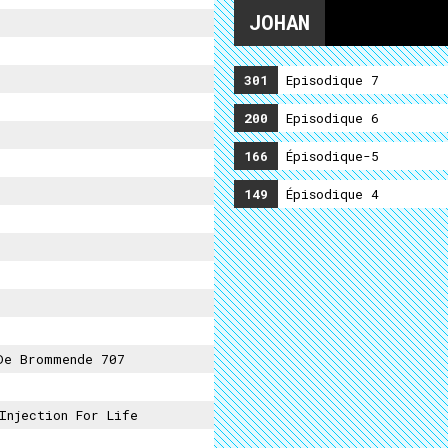
JOHAN
301
Episodique 7
200
Episodique 6
166
Épisodique-5
149
Épisodique 4
De Brommende 707
njection For Life