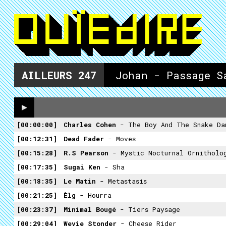
AILLEURS
247
Johan - Passage S
00:00:00
Charles Cohen
- The Boy And The Snake Da
00:12:31
Dead Fader
- Moves
00:15:28
R.S Pearson
- Mystic Nocturnal Ornitholo
00:17:35
Sugai Ken
- Sha
00:18:35
Le Matin
- Metastasis
00:21:25
Èlg
- Hourra
00:23:37
Minimal Bougé
- Tiers Paysage
00:29:04
Wevie Stonder
- Cheese Rider