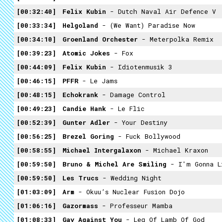
00:32:40
Felix Kubin
- Dutch Naval Air Defence V
00:33:34
Helgoland
- (We Want) Paradise Now
00:34:10
Groenland Orchester
- Meterpolka Remix
00:39:23
Atomic Jokes
- Fox
00:44:09
Felix Kubin
- Idiotenmusik 3
00:46:15
PFFR
- Le Jams
00:48:15
Echokrank
- Damage Control
00:49:23
Candie Hank
- Le Flic
00:52:39
Gunter Adler
- Your Destiny
00:56:25
Brezel Goring
- Fuck Bollywood
00:58:55
Michael Intergalaxon
- Michael Kraxon
00:59:50
Bruno & Michel Are Smiling
- I'm Gonna L
00:59:50
Les Trucs
- Wedding Night
01:03:09
Arm
- Okuu’s Nuclear Fusion Dojo
01:06:16
Gazormass
- Professeur Mamba
01:08:33
Gay Against You
- Leg Of Lamb Of God