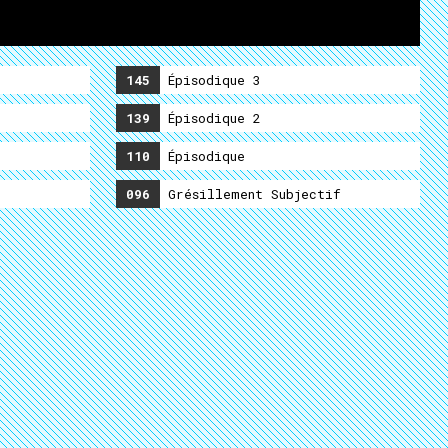
145
Épisodique 3
139
Épisodique 2
110
Épisodique
096
Grésillement Subjectif