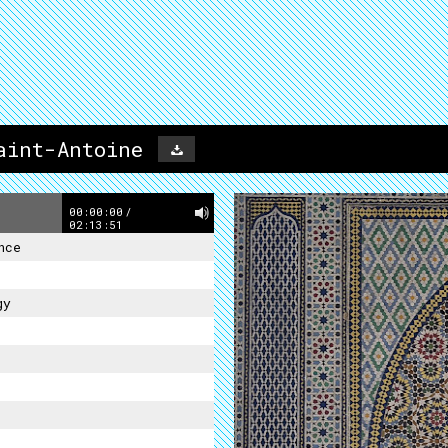
aint-Antoine
00:00:00
/
02:13:51
nce
gy