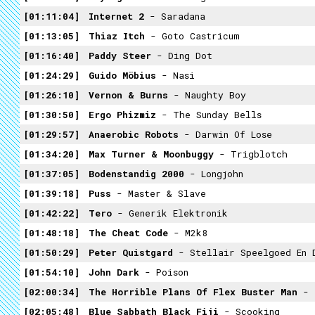
01:11:04
Internet 2
- Saradana
01:13:05
Thiaz Itch
- Goto Castricum
01:16:40
Paddy Steer
- Ding Dot
01:24:29
Guido Möbius
- Nasi
01:26:10
Vernon & Burns
- Naughty Boy
01:30:50
Ergo Phizmiz
- The Sunday Bells
01:29:57
Anaerobic Robots
- Darwin Of Lose
01:34:20
Max Turner & Moonbuggy
- Trigblotch
01:37:05
Bodenstandig 2000
- Longjohn
01:39:18
Puss
- Master & Slave
01:42:22
Tero
- Generik Elektronik
01:48:18
The Cheat Code
- M2k8
01:50:29
Peter Quistgard
- Stellair Speelgoed En 
01:54:10
John Dark
- Poison
02:00:34
The Horrible Plans Of Flex Buster Man
- I
02:05:48
Blue Sabbath Black Fiji
- Scooking