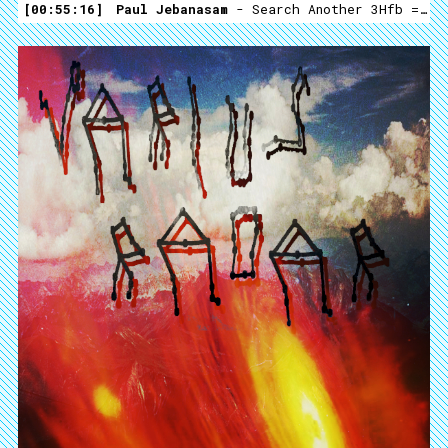
00:55:16
Paul Jebanasam
- Search Another 3Hfb = Lose You I), Place I=0 Doubt I V (f) Am X Exp( V 16p To Meet You Again Pm² P F