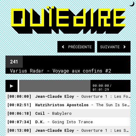
PRÉCÉDENTE
SUIVANTE
241
Varius Radar - Voyage aux confins #2
00:00:00
/
01:01:29
00:00:00
Jean-Claude Eloy
- Ouverture 1 : Les Foules De La Mémoire
00:02:51
Hatzihristos Apostolos
- The Sun Is Setting On The World
00:06:18
Coil
- Babylero
00:07:34
D.K.
- Going Into Trance
00:13:00
Jean-Claude Eloy
- Ouverture 1 : Les Sons De Meditation