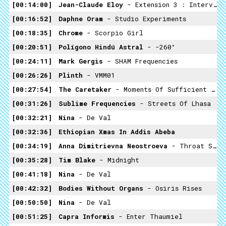
00:14:00
Jean-Claude Eloy
- Extension 3 : Interview
00:16:52
Daphne Oram
- Studio Experiments
00:18:35
Chrome
- Scorpio Girl
00:20:51
Polígono Hindú Astral
- -260°
00:24:11
Mark Gergis
- SHAM Frequencies
00:26:26
Plinth
- VMM01
00:27:54
The Caretaker
- Moments Of Sufficient Lucidity
00:31:26
Sublime Frequencies
- Streets Of Lhasa
00:32:21
Nina
- De Val
00:32:36
Ethiopian Xmas In Addis Abeba
00:34:19
Anna Dimitrievna Neostroeva
- Throat Song
00:35:28
Tim Blake
- Midnight
00:41:18
Nina
- De Val
00:42:32
Bodies Without Organs
- Osiris Rises
00:50:50
Nina
- De Val
00:51:25
Capra Informis
- Enter Thaumiel