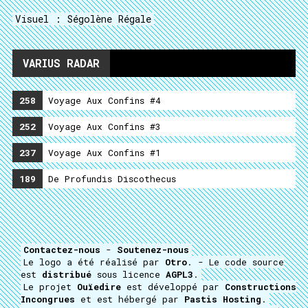
Visuel : Ségolène Régale
VARIUS RADAR
258
Voyage Aux Confins #4
252
Voyage Aux Confins #3
237
Voyage Aux Confins #1
189
De Profundis Discothecus
Contactez-nous
-
Soutenez-nous
Le logo a été réalisé par
Otro
. - Le code source
est
distribué
sous licence
AGPL3
.
Le projet
Ouïedire
est développé par
Constructions
Incongrues
et est hébergé par
Pastis Hosting
.