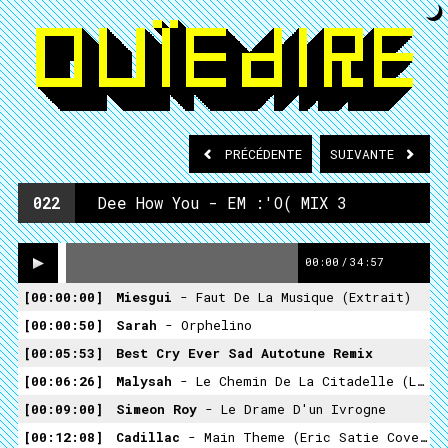
PRÉCÉDENTE
SUIVANTE
022
Dee How You - EM :'O( MIX 3
00:00
/
34:57
00:00:00
Miesgui
- Faut De La Musique (extrait)
00:00:50
Sarah
- Orphelino
00:05:53
Best Cry Ever Sad Autotune Remix
00:06:26
Malysah
- Le Chemin De La Citadelle (le Temps Des Cathédrales Vs WOW)
00:09:00
Simeon Roy
- Le Drame D'un Ivrogne
00:12:08
Cadillac
- Main Theme (Eric Satie Cover) / Les Vrais Émos