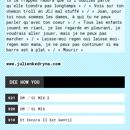
tu la frappes faudra que tu l'oublies parce
qu'elle tiendra pas longtemps » / « Vois sur ton
chemin troll en JCJ mal stuffé » / « Joan, pour
toi nous sommes les dames, à qui tu ne peux
parler qu'avec ton coeur » / « Tous les enfants
jouent en riant, je les regarde en pleurant, je
voudrais aller jouer, mais je ne peux pas
marcher » / « Laisse-moi regen oui laisse moi-
regen mon mana, je ne peux pas continuer si ma
barre est à plat » / « Mourir »
www.julienkedryna.com
DEE HOW YOU
021
EM :'O( MIX 2
020
EM :'O( MIX
010
Et Encore Il Est Gentil