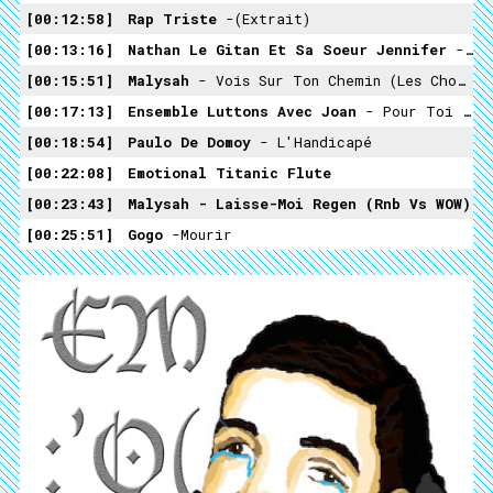
00:12:58
Rap Triste
-(extrait)
00:13:16
Nathan Le Gitan Et Sa Soeur Jennifer
- Les Femmes Tapées
00:15:51
Malysah
- Vois Sur Ton Chemin (les Choristes Vs WOW)
00:17:13
Ensemble Luttons Avec Joan
- Pour Toi Joan (extrait)
00:18:54
Paulo De Domoy
- L'Handicapé
00:22:08
Emotional Titanic Flute
00:23:43
Malysah
- Laisse-Moi Regen (rnb Vs WOW)
00:25:51
Gogo
-Mourir