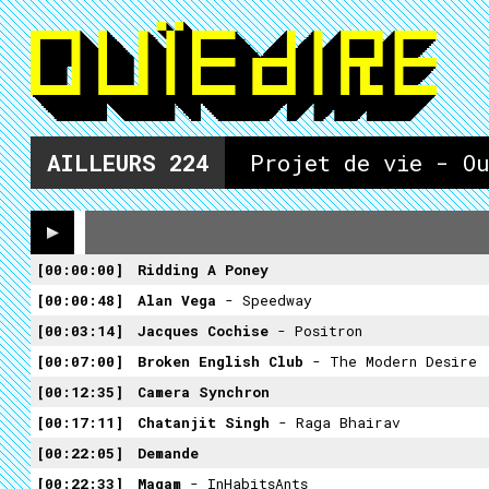
AILLEURS
224
Projet de vie - Ou
00:00:00
Ridding A Poney
00:00:48
Alan Vega
- Speedway
00:03:14
Jacques Cochise
- Positron
00:07:00
Broken English Club
- The Modern Desire
00:12:35
Camera Synchron
00:17:11
Chatanjit Singh
- Raga Bhairav
00:22:05
Demande
00:22:33
Magam
- InHabitsAnts