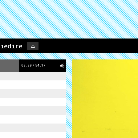
ïedire
00:00
/
54:17