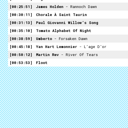
00:25:51
James Holden
- Rannoch Dawn
00:30:11
Chorale À Saint Taurin
00:31:13
Paul Giovanni Willow’s Song
00:35:10
Tomato Alphabet Of Night
00:38:59
Umberto
- Forsaken Dawn
00:45:18
Yan Hart Lemonnier
- L’age D’or
00:50:12
Martin Rev
- River Of Tears
00:53:53
Floot