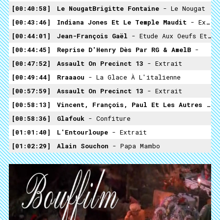
00:40:58
Le NougatBrigitte Fontaine
- Le Nougat
00:43:46
Indiana Jones Et Le Temple Maudit
- Extrait
00:44:01
Jean-François Gaël
- Etude Aux Oeufs Et Profiteroles
00:44:45
Reprise D'Henry Dès Par RG & AmelB
-
00:47:52
Assault On Precinct 13
- Extrait
00:49:44
Rraaaou
- La Glace À L'italienne
00:57:59
Assault On Precinct 13
- Extrait
00:58:13
Vincent, François, Paul Et Les Autres
- Extrait
00:58:36
Glafouk
- Confiture
01:01:40
L'Entourloupe
- Extrait
01:02:29
Alain Souchon
- Papa Mambo