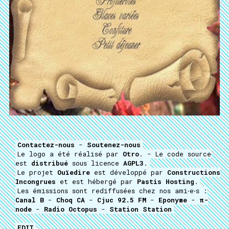
Contactez-nous
-
Soutenez-nous
Le logo a été réalisé par
Otro
. - Le code source
est
distribué
sous licence
AGPL3
.
Le projet
Ouïedire
est développé par
Constructions
Incongrues
et est hébergé par
Pastis Hosting
.
Les émissions sont rediffusées chez nos ami⋅e⋅s :
Canal B
-
Choq CA
-
Cjuc 92.5 FM
-
Eponyme
-
π-
node
-
Radio Octopus
-
Station Station
EDIT