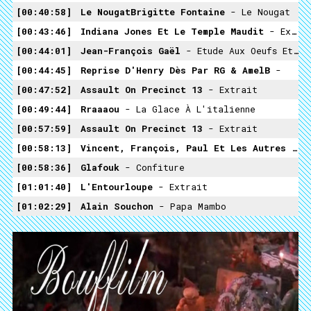
00:40:58
Le NougatBrigitte Fontaine
- Le Nougat
00:43:46
Indiana Jones Et Le Temple Maudit
- Extrait
00:44:01
Jean-François Gaël
- Etude Aux Oeufs Et Profiteroles
00:44:45
Reprise D'Henry Dès Par RG & AmelB
-
00:47:52
Assault On Precinct 13
- Extrait
00:49:44
Rraaaou
- La Glace À L'italienne
00:57:59
Assault On Precinct 13
- Extrait
00:58:13
Vincent, François, Paul Et Les Autres
- Extrait
00:58:36
Glafouk
- Confiture
01:01:40
L'Entourloupe
- Extrait
01:02:29
Alain Souchon
- Papa Mambo