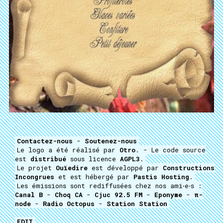
Contactez-nous
-
Soutenez-nous
Le logo a été réalisé par
Otro
. - Le code source
est
distribué
sous licence
AGPL3
.
Le projet
Ouïedire
est développé par
Constructions
Incongrues
et est hébergé par
Pastis Hosting
.
Les émissions sont rediffusées chez nos ami⋅e⋅s :
Canal B
-
Choq CA
-
Cjuc 92.5 FM
-
Eponyme
-
π-
node
-
Radio Octopus
-
Station Station
EDIT