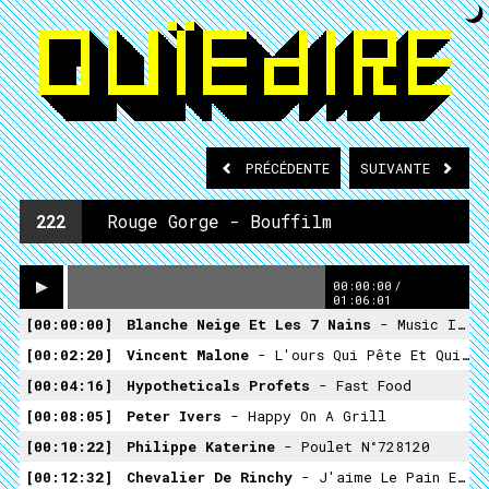
PRÉCÉDENTE
SUIVANTE
222
Rouge Gorge - Bouffilm
00:00:00
/
01:06:01
00:00:00
Blanche Neige Et Les 7 Nains
- Music In Your Soup
00:02:20
Vincent Malone
- L'ours Qui Pête Et Qui Rotte
00:04:16
Hypotheticals Profets
- Fast Food
00:08:05
Peter Ivers
- Happy On A Grill
00:10:22
Philippe Katerine
- Poulet N°728120
00:12:32
Chevalier De Rinchy
- J'aime Le Pain Et Le Fromage