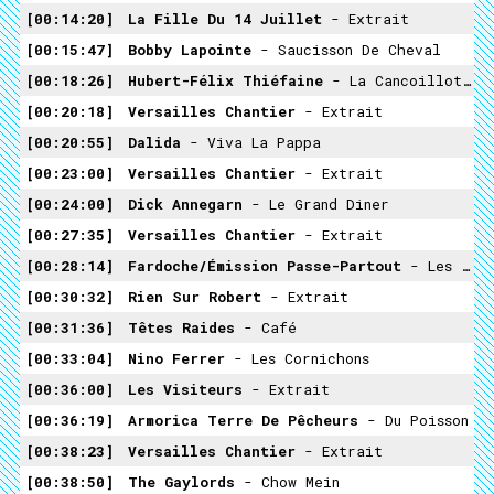
00:14:20
La Fille Du 14 Juillet
- Extrait
00:15:47
Bobby Lapointe
- Saucisson De Cheval
00:18:26
Hubert-Félix Thiéfaine
- La Cancoillotte
00:20:18
Versailles Chantier
- Extrait
00:20:55
Dalida
- Viva La Pappa
00:23:00
Versailles Chantier
- Extrait
00:24:00
Dick Annegarn
- Le Grand Diner
00:27:35
Versailles Chantier
- Extrait
00:28:14
Fardoche/émission Passe-Partout
- Les Beaux Légumes
00:30:32
Rien Sur Robert
- Extrait
00:31:36
Têtes Raides
- Café
00:33:04
Nino Ferrer
- Les Cornichons
00:36:00
Les Visiteurs
- Extrait
00:36:19
Armorica Terre De Pêcheurs
- Du Poisson
00:38:23
Versailles Chantier
- Extrait
00:38:50
The Gaylords
- Chow Mein