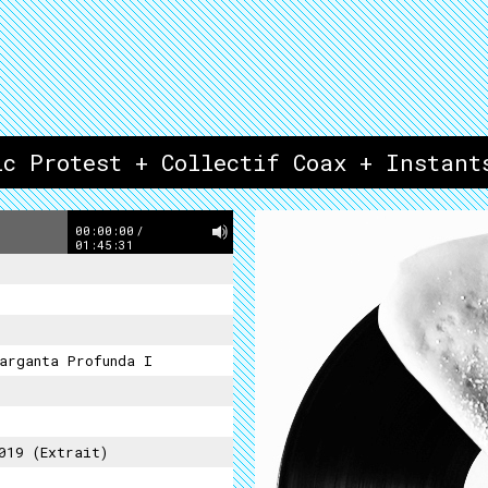
ic Protest + Collectif Coax + Instant
00:00:00
/
01:45:31
rganta Profunda I
019 (extrait)