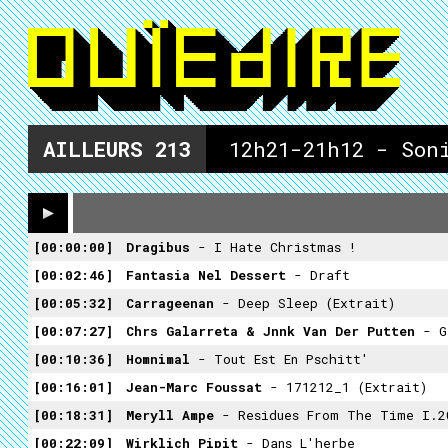
AILLEURS
213
12h21-21h12 - Son
00:00:00
Dragibus
- I Hate Christmas !
00:02:46
Fantasia Nel Dessert
- Draft
00:05:32
Carrageenan
- Deep Sleep (extrait)
00:07:27
Chrs Galarreta & Jnnk Van Der Putten
- Ga
00:10:36
Homnimal
- Tout Est En Pschitt'
00:16:01
Jean-Marc Foussat
- 171212_1 (extrait)
00:18:31
Meryll Ampe
- Residues From The Time I.2
00:22:09
Wirklich Pipit
- Dans L'herbe