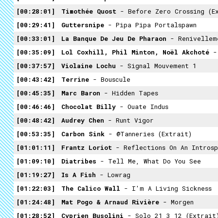
00:28:01
Timothée Quost
- Before Zero Crossing (e
00:29:41
Guttersnipe
- Pipa Pipa Portalspawn
00:33:01
La Banque De Jeu De Pharaon
- Renivellement
00:35:09
Lol Coxhill, Phil Minton, Noël Akchoté
-
00:37:57
Violaine Lochu
- Signal Mouvement 1
00:43:42
Terrine
- Bouscule
00:45:35
Marc Baron
- Hidden Tapes
00:46:46
Chocolat Billy
- Ouate Indus
00:48:42
Audrey Chen
- Runt Vigor
00:53:35
Carbon Sink
- @Tanneries (extrait)
01:01:11
Frantz Loriot
- Reflections On An Introsp
01:09:10
Diatribes
- Tell Me, What Do You See
01:19:27
Is A Fish
- Lowrag
01:22:03
The Calico Wall
- I'm A Living Sickness
01:24:48
Mat Pogo & Arnaud Rivière
- Morgen
01:28:52
Cyprien Busolini
- Solo 21 3 12 (extrait