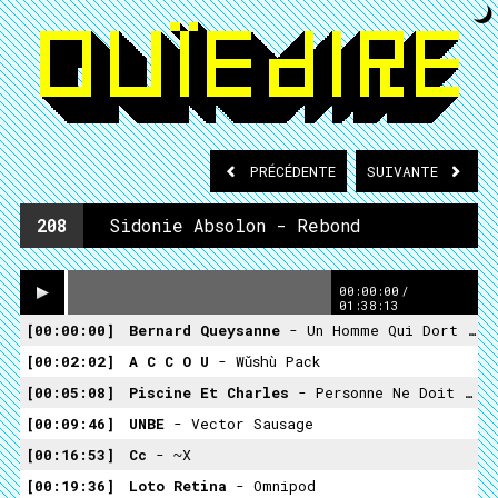
PRÉCÉDENTE
SUIVANTE
208
Sidonie Absolon - Rebond
00:00:00
/
01:38:13
00:00:00
Bernard Queysanne
- Un Homme Qui Dort (extrait)
00:02:02
A C C O U
- Wǔshù Pack
00:05:08
Piscine Et Charles
- Personne Ne Doit Venir
00:09:46
UNBE
- Vector Sausage
00:16:53
Cc
- ~X
00:19:36
Loto Retina
- Omnipod