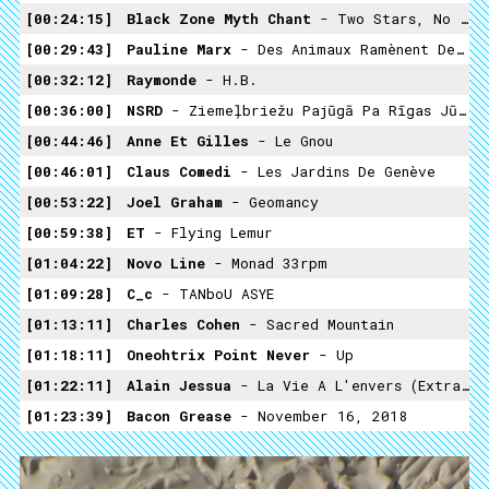
00:24:15
Black Zone Myth Chant
- Two Stars, No Cross
00:29:43
Pauline Marx
- Des Animaux Ramènent Des Djembés Mais Tout Le Monde Est Saoûlé
00:32:12
Raymonde
- H.B.
00:36:00
NSRD
- Ziemeļbriežu Pajūgā Pa Rīgas Jūras Līci / Ņujorkas Taksometrā Pa Manhetenu
00:44:46
Anne Et Gilles
- Le Gnou
00:46:01
Claus Comedi
- Les Jardins De Genève
00:53:22
Joel Graham
- Geomancy
00:59:38
ET
- Flying Lemur
01:04:22
Novo Line
- Monad 33rpm
01:09:28
C_c
- TANboU ASYE
01:13:11
Charles Cohen
- Sacred Mountain
01:18:11
Oneohtrix Point Never
- Up
01:22:11
Alain Jessua
- La Vie A L'envers (extrait)
01:23:39
Bacon Grease
- November 16, 2018