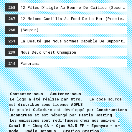
268
12 Pâtés D'aigle Au Beurre De Caillou (Second Se
267
12 Melons Cueillis Au Fond De La Mer (Premier Se
260
(soupir)
251
La Beauté Que Nous Sommes Capable De Supporter
239
Nous Deux C'est Champion
214
Panorama
Contactez-nous
-
Soutenez-nous
Le logo a été réalisé par
Otro
. - Le code source
est
distribué
sous licence
AGPL3
.
Le projet
Ouïedire
est développé par
Constructions
Incongrues
et est hébergé par
Pastis Hosting
.
Les émissions sont rediffusées chez nos ami⋅e⋅s :
Canal B
-
Choq CA
-
Cjuc 92.5 FM
-
Eponyme
-
π-
node
-
Radio Octopus
-
Station Station