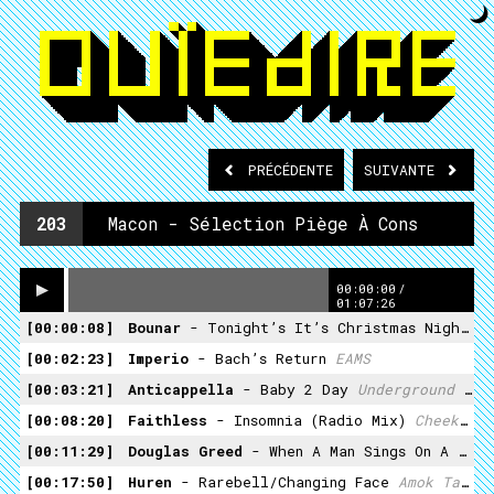
PRÉCÉDENTE
SUIVANTE
203
Macon - Sélection Piège À Cons
00:00:00
/
01:07:26
00:00:08
Bounar
- Tonight’s It’s Christmas Night
L
00:02:23
Imperio
- Bach’s Return
EAMS
00:03:21
Anticappella
- Baby 2 Day
Underground Records
00:08:20
Faithless
- Insomnia (Radio Mix)
Cheeky Records
00:11:29
Douglas Greed
- When A Man Sings On A Track
00:17:50
Huren
- Rarebell/Changing Face
Amok Tapes