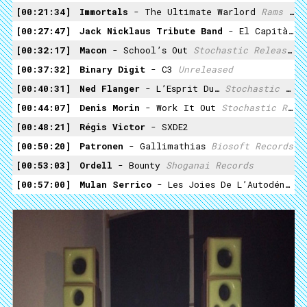
00:21:34
Immortals
- The Ultimate Warlord
Rams Horn Records
00:27:47
Jack Nicklaus Tribute Band
- El Capitàn
S
00:32:17
Macon
- School’s Out
Stochastic Releases
00:37:32
Binary Digit
- C3
Unreleased
00:40:31
Ned Flanger
- L’Esprit Du…
Stochastic Releases
00:44:07
Denis Morin
- Work It Out
Stochastic Releases
00:48:21
Régis Victor
- SXDE2
00:50:20
Patronen
- Gallimathias
Biosoft Records
00:53:03
Ordell
- Bounty
Shoganai Records
00:57:00
Mulan Serrico
- Les Joies De L’Autodénigrement Et De L’Autorédemption