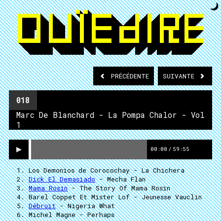
PRÉCÉDENTE
SUIVANTE
018
Marc De Blanchard - La Pompa Chalor - Vol
1
00:00
/
59:55
Los Demonios de Corocochay
- La Chichera
Dick El Demasiado
- Mecha Flan
Mama Rosin
- The Story Of Mama Rosin
Barel Coppet Et Mister Lof
- Jeunesse Vauclin
Débruit
- Nigeria What
Michel Magne
- Perhaps