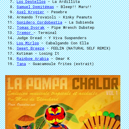
Los Destellos
- La Ardillita
Samuel Demitémas
- Bleep!! Maru!!
Axel Krygier
- Pesebre
Armando Trovaioli
- Kinky Peanuts
Sonidero Cordobestia
- La Subienda
Tomas Dvorak
- Pipe Wrench Dubstep
Tremor
- Terminal
Judge Dread
- Y Viva Suspenders
Los Mirlos
- Cabalgando Con Ella
Sweet Breeze
- FEELIN (NATURAL SELF REMIX)
Kutiman
- Losing It
Rainbow Arabia
- Omar K
Tana
- Guacamoule frites (extrait)