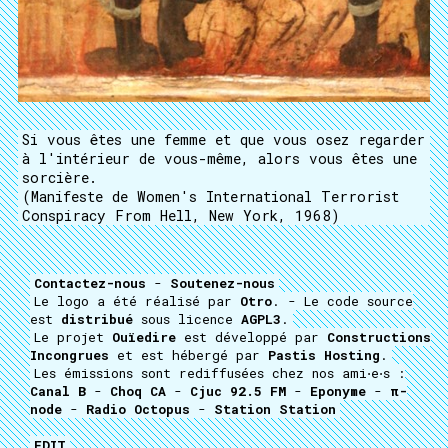
Si vous êtes une femme et que vous osez regarder
à l'intérieur de vous-même, alors vous êtes une
sorcière.
(Manifeste de Women's International Terrorist
Conspiracy From Hell, New York, 1968)
Contactez-nous
-
Soutenez-nous
Le logo a été réalisé par
Otro
. - Le code source
est
distribué
sous licence
AGPL3
.
Le projet
Ouïedire
est développé par
Constructions
Incongrues
et est hébergé par
Pastis Hosting
.
Les émissions sont rediffusées chez nos ami⋅e⋅s :
Canal B
-
Choq CA
-
Cjuc 92.5 FM
-
Eponyme
-
π-
node
-
Radio Octopus
-
Station Station
EDIT