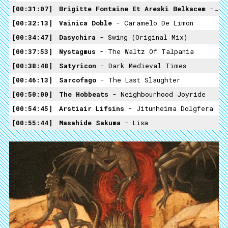
00:31:07
Brigitte Fontaine Et Areski Belkacem
- Le Brin D'herbe
00:32:13
Vainica Doble
- Caramelo De Limon
00:34:47
Dasychira
- Swing (Original Mix)
00:37:53
Nystagmus
- The Waltz Of Talpania
00:38:48
Satyricon
- Dark Medieval Times
00:46:13
Sarcofago
- The Last Slaughter
00:50:00
The Hobbeats
- Neighbourhood Joyride
00:54:45
Arstiair Lifsins
- Jitunheima Dolgfera
00:55:44
Masahide Sakuma
- Lisa