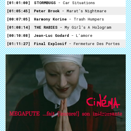
01:01:00
STORMBUGS
- Car Situations
01:05:45
Peter Brook
- Marat’s Nightmare
00:07:05
Harmony Korine
- Trash Humpers
01:08:14
THE RABIES
- My Girl’s A Hologram
00:10:08
Jean-Luc Godard
- L’amore
01:11:27
Final Explosif
- Fermeture Des Portes