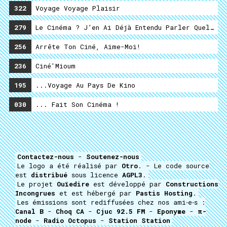
322
Voyage Voyage Plaisir
279
Le Cinéma ? J’en Ai Déjà Entendu Parler Quelque 
256
Arrête Ton Ciné, Aime-Moi!
236
Ciné'Mioum
195
...voyage Au Pays De Kino
030
... Fait Son Cinéma !
Contactez-nous
-
Soutenez-nous
Le logo a été réalisé par
Otro
. - Le code source
est
distribué
sous licence
AGPL3
.
Le projet
Ouïedire
est développé par
Constructions
Incongrues
et est hébergé par
Pastis Hosting
.
Les émissions sont rediffusées chez nos ami⋅e⋅s :
Canal B
-
Choq CA
-
Cjuc 92.5 FM
-
Eponyme
-
π-
node
-
Radio Octopus
-
Station Station