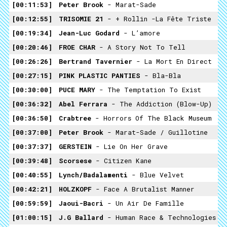
00:11:53
Peter Brook
- Marat-Sade
00:12:55
TRISOMIE 21
- + Rollin -La Fête Triste
00:19:34
Jean-Luc Godard
- L’amore
00:20:46
FROE CHAR
- A Story Not To Tell
00:26:26
Bertrand Tavernier
- La Mort En Direct
00:27:15
PINK PLASTIC PANTIES
- Bla-Bla
00:30:00
PUCE MARY
- The Temptation To Exist
00:36:32
Abel Ferrara
- The Addiction (blow-Up)
00:36:50
Crabtree
- Horrors Of The Black Museum
00:37:00
Peter Brook
- Marat-Sade / Guillotine
00:37:37
GERSTEIN
- Lie On Her Grave
00:39:48
Scorsese
- Citizen Kane
00:40:55
Lynch/Badalamenti
- Blue Velvet
00:42:21
HOLZKOPF
- Face A Brutalist Manner
00:59:59
Jaoui-Bacri
- Un Air De Famille
01:00:15
J.G Ballard
- Human Race & Technologies