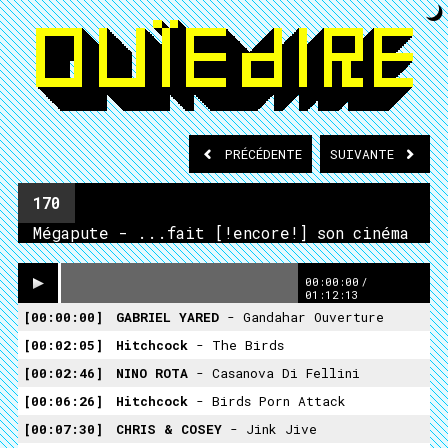
PRÉCÉDENTE
SUIVANTE
170
Mégapute - ...fait [!encore!] son cinéma
00:00:00
/
01:12:13
00:00:00
GABRIEL YARED
- Gandahar Ouverture
00:02:05
Hitchcock
- The Birds
00:02:46
NINO ROTA
- Casanova Di Fellini
00:06:26
Hitchcock
- Birds Porn Attack
00:07:30
CHRIS & COSEY
- Jink Jive