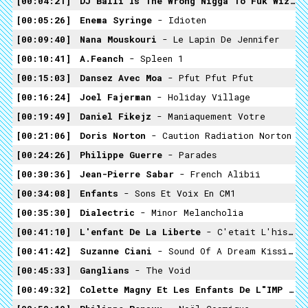
00:04:21
DJ Balli Is The Wrong Nigga To Fuk Wiz !
00:05:26
Enema Syringe
- Idioten
00:09:40
Nana Mouskouri
- Le Lapin De Jennifer
00:10:41
A.Feanch
- Spleen 1
00:15:03
Dansez Avec Moa
- Pfut Pfut Pfut
00:16:24
Joel Fajerman
- Holiday Village
00:19:49
Daniel Fikejz
- Maniaquement Votre
00:21:06
Doris Norton
- Caution Radiation Norton
00:24:26
Philippe Guerre
- Parades
00:30:36
Jean-Pierre Sabar
- French Alibii
00:34:08
Enfants
- Sons Et Voix En CM1
00:35:30
Dialectric
- Minor Melancholia
00:41:10
L'enfant De La Liberte
- C'etait L'histoire
00:41:42
Suzanne Ciani
- Sound Of A Dream Kissing
00:45:33
Ganglians
- The Void
00:49:32
Colette Magny Et Les Enfants De L"IMP
- Histoire D'orage