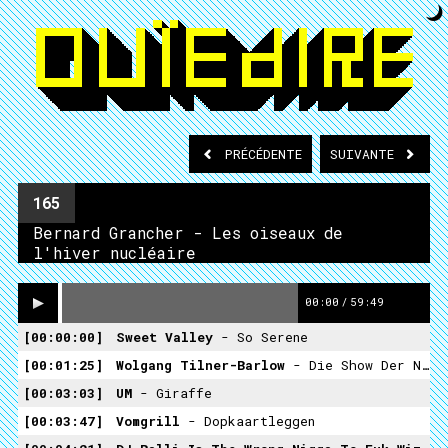
PRÉCÉDENTE
SUIVANTE
165
Bernard Grancher - Les oiseaux de
l'hiver nucléaire
00:00
/
59:49
00:00:00
Sweet Valley
- So Serene
00:01:25
Wolgang Tilner-Barlow
- Die Show Der Nicht
00:03:03
UM
- Giraffe
00:03:47
Vomgrill
- Dopkaartleggen