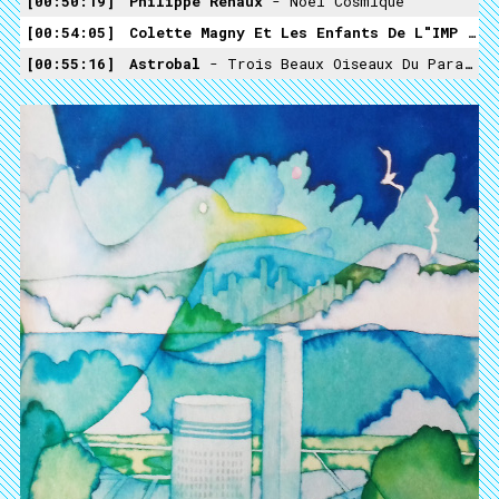
00:50:19
Philippe Renaux
- Noël Cosmique
00:54:05
Colette Magny Et Les Enfants De L"IMP
- Histoire D'orage 2
00:55:16
Astrobal
- Trois Beaux Oiseaux Du Paradis (ft Nina Savary)