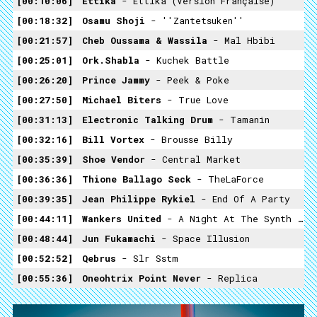
00:10:06
Ettika
- Ettika (Version Française)
00:18:32
Osamu Shoji
- ''Zantetsuken''
00:21:57
Cheb Oussama & Wassila
- Mal Hbibi
00:25:01
Ork.Shabla
- Kuchek Battle
00:26:20
Prince Jammy
- Peek & Poke
00:27:50
Michael Biters
- True Love
00:31:13
Electronic Talking Drum
- Tamanin
00:32:16
Bill Vortex
- Brousse Billy
00:35:39
Shoe Vendor
- Central Market
00:36:36
Thione Ballago Seck
- TheLaForce
00:39:35
Jean Philippe Rykiel
- End Of A Party
00:44:11
Wankers United
- A Night At The Synth Museum
00:48:44
Jun Fukamachi
- Space Illusion
00:52:52
Qebrus
- Slr Sstm
00:55:36
Oneohtrix Point Never
- Replica