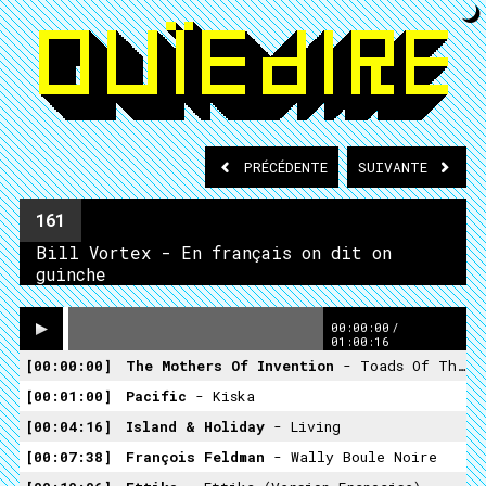
PRÉCÉDENTE
SUIVANTE
161
Bill Vortex - En français on dit on
guinche
00:00:00
/
01:00:16
00:00:00
The Mothers Of Invention
- Toads Of The Short Forest
00:01:00
Pacific
- Kiska
00:04:16
Island & Holiday
- Living
00:07:38
François Feldman
- Wally Boule Noire