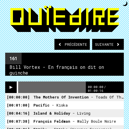
PRÉCÉDENTE
SUIVANTE
161
Bill Vortex - En français on dit on
guinche
00:00:00
/
01:00:16
00:00:00
The Mothers Of Invention
- Toads Of The Short Forest
00:01:00
Pacific
- Kiska
00:04:16
Island & Holiday
- Living
00:07:38
François Feldman
- Wally Boule Noire