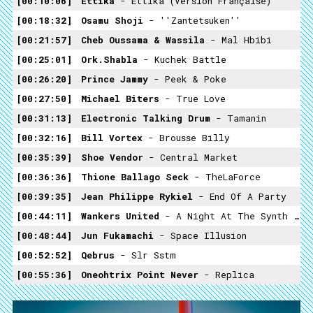
00:10:06
Ettika
- Ettika (Version Française)
00:18:32
Osamu Shoji
- ''Zantetsuken''
00:21:57
Cheb Oussama & Wassila
- Mal Hbibi
00:25:01
Ork.Shabla
- Kuchek Battle
00:26:20
Prince Jammy
- Peek & Poke
00:27:50
Michael Biters
- True Love
00:31:13
Electronic Talking Drum
- Tamanin
00:32:16
Bill Vortex
- Brousse Billy
00:35:39
Shoe Vendor
- Central Market
00:36:36
Thione Ballago Seck
- TheLaForce
00:39:35
Jean Philippe Rykiel
- End Of A Party
00:44:11
Wankers United
- A Night At The Synth Museum
00:48:44
Jun Fukamachi
- Space Illusion
00:52:52
Qebrus
- Slr Sstm
00:55:36
Oneohtrix Point Never
- Replica