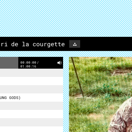
cri de la courgette
00:00:00
/
01:00:16
UNG GODS)