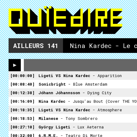
AILLEURS
141
Nina Kardec - Le 
00:00:00
Ligeti VS Nina Kardec
- Apparition
00:08:40
Sonicbright
- Blue Amsterdam
00:12:38
Jóhann Jóhannsson
- Dying City
00:16:09
Nina Kardec
- Jusqu'au Bout (cover THE YO
00:18:35
Ligeti VS Nina Kardec
- Atmosphere
00:18:53
Milanese
- Tony Sombrero
00:27:10
György Ligeti
- Lux Aeterna
00:32:00
6.R.M.E.
- Teatro Di Morte