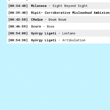
00:34:40
Milanese
- Sight Beyond Sight
00:39:40
Ripit- Corroborative Misleadead Ambixion
00:43:50
CRaQue
- Boum Boum
00:46:59
Scorn
- Boss
00:54:00
György Ligeti
- Lontano
00:54:30
György Ligeti
- Artikulation