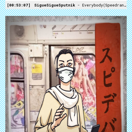
00:53:07
SigueSigueSputnik
- Everybody(Speedranch Mix)