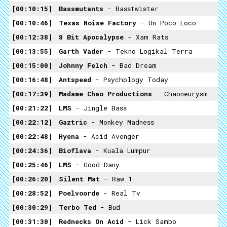
00:10:15
Bassmutants
- Basstwister
00:10:46
Texas Noise Factory
- Un Poco Loco
00:12:38
8 Bit Apocalypse
- Xam Rats
00:13:55
Garth Vader
- Tekno Logikal Terra
00:15:00
Johnny Felch
- Bad Dream
00:16:48
Antspeed
- Psychology Today
00:17:39
Madame Chao Productions
- Chaoneurysm
00:21:22
LMS
- Jingle Bass
00:22:12
Gaztric
- Monkey Madness
00:22:48
Hyena
- Acid Avenger
00:24:36
Bioflava
- Kuala Lumpur
00:25:46
LMS
- Good Dany
00:26:20
Silent Mat
- Raw 1
00:28:52
Poelvoorde
- Real Tv
00:30:29
Terbo Ted
- Bud
00:31:30
Rednecks On Acid
- Lick Sambo