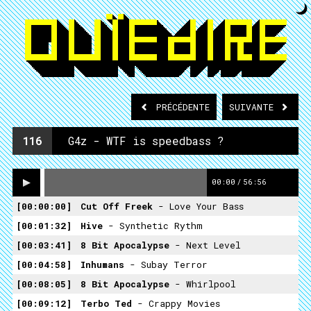
PRÉCÉDENTE
SUIVANTE
116
G4z - WTF is speedbass ?
00:00
/
56:56
00:00:00
Cut Off Freek
- Love Your Bass
00:01:32
Hive
- Synthetic Rythm
00:03:41
8 Bit Apocalypse
- Next Level
00:04:58
Inhumans
- Subay Terror
00:08:05
8 Bit Apocalypse
- Whirlpool
00:09:12
Terbo Ted
- Crappy Movies