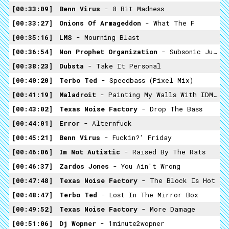
00:33:09
Benn Virus
- 8 Bit Madness
00:33:27
Onions Of Armageddon
- What The F
00:35:16
LMS
- Mourning Blast
00:36:54
Non Prophet Organization
- Subsonic Junkies
00:38:23
Dubsta
- Take It Personal
00:40:20
Terbo Ted
- Speedbass (Pixel Mix)
00:41:19
Maladroit
- Painting My Walls With IDM Blood
00:43:02
Texas Noise Factory
- Drop The Bass
00:44:01
Error
- Alternfuck
00:45:21
Benn Virus
- Fuckin?' Friday
00:46:06
Im Not Autistic
- Raised By The Rats
00:46:37
Zardos Jones
- You Ain't Wrong
00:47:48
Texas Noise Factory
- The Block Is Hot
00:48:47
Terbo Ted
- Lost In The Mirror Box
00:49:52
Texas Noise Factory
- More Damage
00:51:06
Dj Wopner
- 1minute2wopner