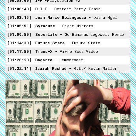
00:58:00
I-F
-Playstation #2
01:00:48
D.I.E
- Detroit Party Train
01:03:15
Jean Marie Bolangassa
- Disna Ngaï
01:05:51
Syracuse
- Giant Mirrors
01:09:50
Superlife
- Go Bananas Legowelt Remix
01:14:30
Future State
- Future State
01:17:50
Trans-X
- Vivre Sous Vidéo
01:20:28
Bagarre
- Lemonsweet
01:22:11
Isaiah Rashad
- R.I.P Kevin Miller