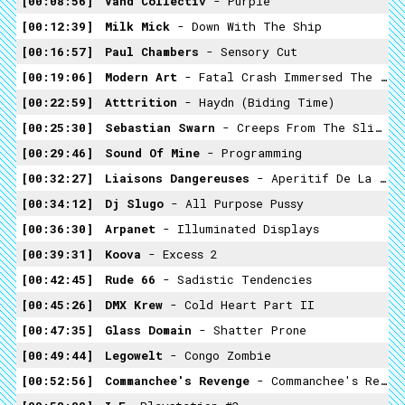
00:08:56
Vand Collectiv
- Purple
00:12:39
Milk Mick
- Down With The Ship
00:16:57
Paul Chambers
- Sensory Cut
00:19:06
Modern Art
- Fatal Crash Immersed The Start
00:22:59
Atttrition
- Haydn (Biding Time)
00:25:30
Sebastian Swarn
- Creeps From The Slime Of The Ocean
00:29:46
Sound Of Mine
- Programming
00:32:27
Liaisons Dangereuses
- Aperitif De La Mort
00:34:12
Dj Slugo
- All Purpose Pussy
00:36:30
Arpanet
- Illuminated Displays
00:39:31
Koova
- Excess 2
00:42:45
Rude 66
- Sadistic Tendencies
00:45:26
DMX Krew
- Cold Heart Part II
00:47:35
Glass Domain
- Shatter Prone
00:49:44
Legowelt
- Congo Zombie
00:52:56
Commanchee's Revenge
- Commanchee's Revenge