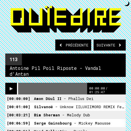
PRÉCÉDENTE
SUIVANTE
113
Antoine Pil Poil Riposte - Vandal
d'Antan
00:00:00
/
01:25:47
00:00:00
Amon Düul II
- Phallus Dei
00:01:00
Silvanoë
- Unknow IILUXIIMORD REMIX Feat Mc Sakoch'
00:03:21
Bim Sherman
- Melody Dub
00:06:59
Serge Gainsbourg
- Mickey Maousse