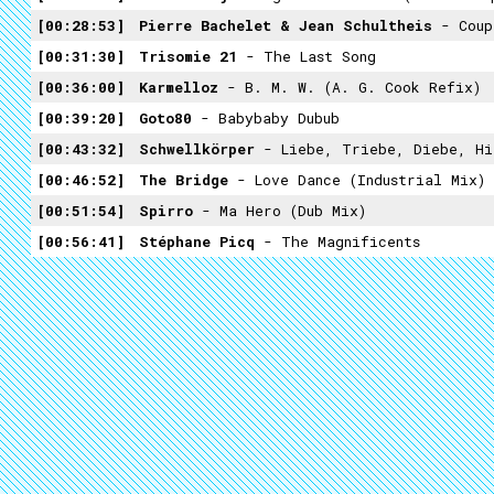
00:28:53
Pierre Bachelet & Jean Schultheis
- Coup
00:31:30
Trisomie 21
- The Last Song
00:36:00
Karmelloz
- B. M. W. (A. G. Cook Refix)
00:39:20
Goto80
- Babybaby Dubub
00:43:32
Schwellkörper
- Liebe, Triebe, Diebe, Hi
00:46:52
The Bridge
- Love Dance (Industrial Mix)
00:51:54
Spirro
- Ma Hero (Dub Mix)
00:56:41
Stéphane Picq
- The Magnificents