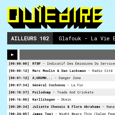
AILLEURS
102
Glafouk - La Vie 
00:00:00
RTBF
- Indicatif Des Émissions Du Service
00:00:12
Marc Moulin & Dan Lacksman
- Radio Cité
00:01:12
À;GRUMH...
- Danger Zone
00:07:34
Général Cochonou
- La Fin
00:10:37
Psilodump
- Toads And Crickets
00:16:08
Karllihagen
- Skein
00:20:34
Juliette Chenais & Flore Abrahams
- Nana,
00:24:05
James Teej
- Night Wears Thin (Salax Pee