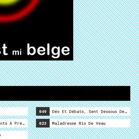
049
Déo Et Débats, Sent Dessous Dessus
nts À Prévoir D'après Zombie Futé...
023
Maladresse Ris De Veau
e