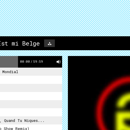
Est mi Belge
00:00
/
59:59
 Mondial
 Quand Tu Niques...
p Show Remix)