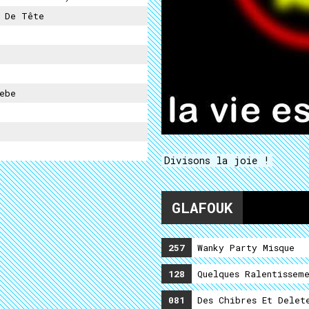
 De Tête
ebe
Divisons la joie !
GLAFOUK
257
Wanky Party Misque
128
Quelques Ralentisseme
081
Des Chibres Et Delet