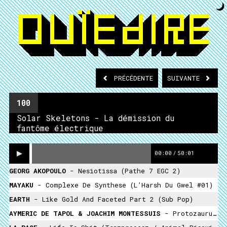
PRÉCÉDENTE
SUIVANTE
100
Solar Skeletons - La démission du
fantôme électrique
00:00
/
50:01
GEORG AKOPOULO
- Nesiotissa (Pathe 7 EGC 2)
MAYAKU
- Complexe De Synthese (L’Harsh Du Gwel #01)
EARTH
- Like Gold And Faceted Part 2 (Sub Pop)
AYMERIC DE TAPOL & JOACHIM MONTESSUIS
- Protozaurus (Aep 13)