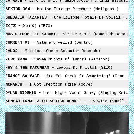
LA RACE
- Life Is Shit (Tanzprocesz / Animal Biscuit / Et Mon Cul C’est Du Tofu?)
SEKTOR 304
- Motion Through Pressure (Malignant)
GHEDALIA TAZARTES
- Une Eclipse Totale De Soleil (VOD)
ZOTZ
- Xen(O) (YB70)
MUSIC FROM THE KABUKI
- Shrine Music (Nonesuch Records)
CURRENT 93
- Nature Unveiled (Durtro)
?ALOS
- Matrice (Cheap Satanism Records)
ZERO KAMA
- Seven Nights Of Tantra (Athanor)
HHY & THE MACUMBAS
- Lewopa De Kristal (SILO)
FRANCE SAUVAGE
- Are You Greek Or Something? (Gran Gousier / Animal Biscuit / La République Des Granges / Tomaturj / Les Loubards Pédés / Micr01ab / Gaffer Records / AFP / Grabuge)
MONARCH
- I Got Erection (Rise Above)
DYLAN NIOUKIS
- Late Night Vocal Gravy (Singing Knives Records)
SENSATIONNAL & DJ SCOTCH BONNET
- Livewire (Small But Hard)